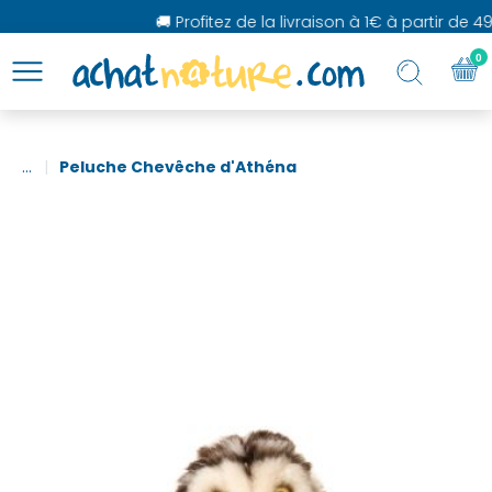
🚚 Profitez de la livraison à 1€ à partir de 49
0
...
Peluche Chevêche d'Athéna