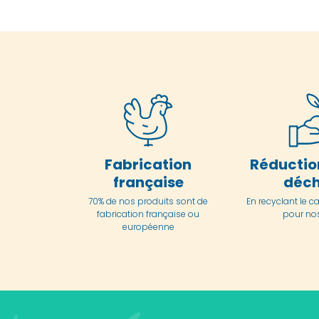
Fabrication
Réductio
française
déch
70% de nos produits sont de
En
recyclant le c
fabrication française ou
pour nos
européenne