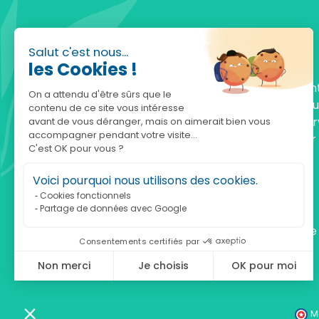
Salut c'est nous...
les Cookies !
Fondée en 2010, achatnature.com est une en
On a attendu d'être sûrs que le
française qui réunit plus de 5000 produits po
contenu de ce site vous intéresse
comprendre et protéger la nature. Notre serv
avant de vous déranger, mais on aimerait bien vous
accompagner pendant votre visite...
est à votre écoute, du lundi au vendredi, pour
C'est OK pour vous ?
accompagner.
Voici pourquoi nous utilisons des cookies.
Notre adresse :
Cookies fonctionnels
Partage de données avec Google
achatnature.com (Ethik & Nature)
160 rue Pierre Fallion - 69140 Rillieux-La-Pape
Consentements certifiés par
Non merci
Je choisis
OK pour moi
Axeptio consent
Plateforme de Gestion du Consentement : Personnalisez vos Optio
Notre plateforme vous permet d'adapter et de gérer vos paramètres 
M