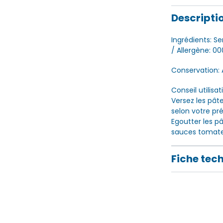
Descripti
Ingrédients: Se
/ Allergène: 0
Conservation: 
Conseil utilisat
Versez les pâte
selon votre pr
Egoutter les p
sauces tomates
Fiche tec