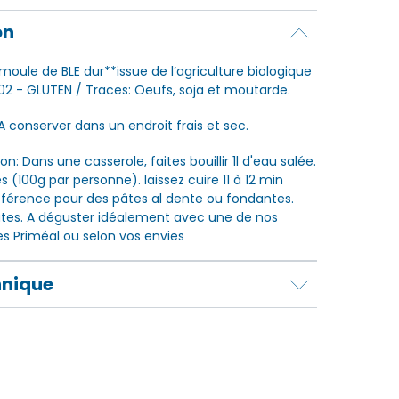
on
moule de BLE dur**issue de l’agriculture biologique
002 - GLUTEN / Traces: Oeufs, soja et moutarde.
A conserver dans un endroit frais et sec.
ion: Dans une casserole, faites bouillir 1l d'eau salée.
s (100g par personne). laissez cuire 11 à 12 min
éférence pour des pâtes al dente ou fondantes.
âtes. A déguster idéalement avec une de nos
 Priméal ou selon vos envies
hnique