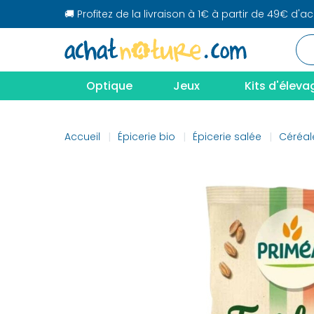
🚚 Profitez de la livraison à 1€ à partir de 49€ d'a
Optique
Jeux
Kits d'éleva
Accueil
Épicerie bio
Épicerie salée
Céréal