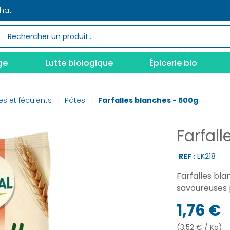
chat
ge
Lutte biologique
Épicerie bio
es et féculents
Pâtes
Farfalles blanches - 500g
Farfal
REF :
EK218
Farfalles bla
savoureuses 
1,76 €
(3,52 € / Kg)