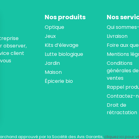
Nos produits
Nos servi
Optique
Qui sommes-
Jeux
Livraison
treprise
Kits d’élevage
Foire aux que
ur observer,
ice client
Lutte biologique
Mentions lég
 vous
Jardin
Conditions
générales de
Maison
ventes
Épicerie bio
Rappel produ
Contactez-n
Droit de
rétractation
ns
de confidentialité, en garantissant la conformité avec les réglementat
archand approuvé par la Société des Avis Garantis,
cliquez ici pour vé