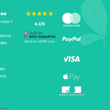
ces
nous ?
4,3/5
stions
Basé sur 10465 avis
ales
its
ous
ions. Personnalisez vos préférences pour contrôler la manière dont vos
rifier
.