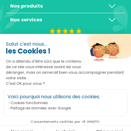
Nos produits
Nos services
4,3/5
Salut c'est nous...
les Cookies !
On a attendu d'être sûrs que le contenu
de ce site vous intéresse avant de vous
déranger, mais on aimerait bien vous accompagner pendant
Basé sur 10465 avis
votre visite...
C'est OK pour vous ?
Voici pourquoi nous utilisons des cookies.
Cookies fonctionnels
Partage de données avec Google
Ajouter au panier
Consentements certifiés par
Marchand approuvé par la Société des Avis Garantis,
cliquez ici pour vérifier
.