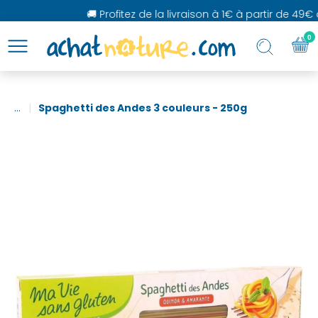
🚚 Profitez de la livraison à 1€ à partir de 49€ d
0
...
Spaghetti des Andes 3 couleurs - 250g