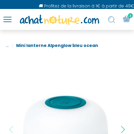
🚚 Profitez de la livraison à 1€ à partir de 49€ 
3
...
Mini lanterne Alpenglow bleu ocean