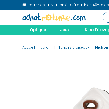
🚚 Profitez de la livraison à 1€ à partir de 49€ d'a
Optique
Jeux
Kits d'éleva
Accueil
Jardin
Nichoirs à oiseaux
Nichoir