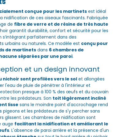
ts
cialement conçue pour les martinets
est idéal
la nidification de ces oiseaux fascinants. Fabriquée
nge de
fibre de verre et de résine de très haute
choir garantit durabilité, confort et sécurité pour les
n s’intégrant parfaitement dans des
s urbains ou naturels. Ce modèle est
conçu pour
ids de martinets
dans
6 chambres de
chacune séparées par une paroi
.
eption et un design innovant
 nichoir sont profilées vers le sol
et allongées
 l'eau de pluie de pénétrer à l'intérieur et
protection presque à 100 % des œufs et du couvain
ntre les prédateurs.
Son
toit légèrement incliné
nt lisse
sans le moindre point d'accrochage rend
les pigeons et les prédateurs de s'y percher sans
s glissent
. Les
chambres de nidification sont
e auge
facilitant la nidification et améliorant le
œufs
.
L
'absence de paroi arrière et la présence d'un
utchouc étanche
sur tout le bord arrière du nichoir