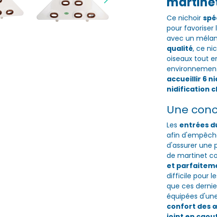
martine
Ce nichoir
spé
pour favoriser 
avec un méla
qualité
, ce ni
oiseaux tout e
environnement
accueillir 6 n
nidification 
Une conc
Les
entrées du
afin d'empêcher
d'assurer une 
de martinet co
et parfaiteme
difficile pour 
que ces dernier
équipées d'un
confort des 
joint en cao