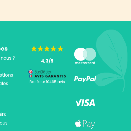
ces
nous ?
4,3/5
stions
Basé sur 10465 avis
ales
its
ous