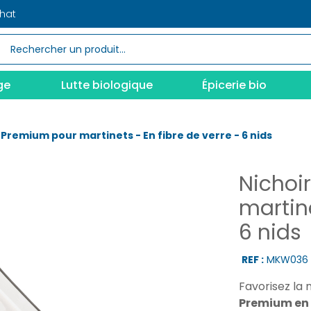
chat
ge
Lutte biologique
Épicerie bio
 Premium pour martinets - En fibre de verre - 6 nids
Nichoi
martine
6 nids
REF :
MKW036
Favorisez la 
Premium en f