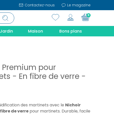
Contactez-nous
Le magazine
0
Jardin
Maison
Bons plans
r Premium pour
ts - En fibre de verre -
nidification des martinets avec le
Nichoir
ibre de verre
pour martinets. Durable, facile