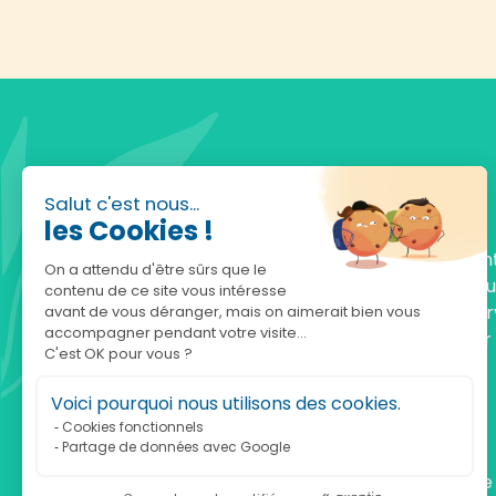
Salut c'est nous...
les Cookies !
Fondée en 2010, achatnature.com est une en
On a attendu d'être sûrs que le
française qui réunit plus de 5000 produits po
contenu de ce site vous intéresse
comprendre et protéger la nature. Notre serv
avant de vous déranger, mais on aimerait bien vous
accompagner pendant votre visite...
est à votre écoute, du lundi au vendredi, pour
C'est OK pour vous ?
accompagner.
Voici pourquoi nous utilisons des cookies.
Notre adresse :
Cookies fonctionnels
Partage de données avec Google
achatnature.com (Ethik & Nature)
160 rue Pierre Fallion - 69140 Rillieux-La-Pape