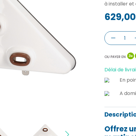
à installer et
629,00
OU PAYER EN
Délai de livrai
En poin
A domi
Descripti
Offrez u