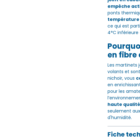
empêche act
ponts thermiqu
température s
ce qui est par
4°C inférieure 
Pourquoi
en fibre
Les martinets 
volants et sont
nichoir, vous
c
en enrichissant
pour les amate
l’environneme
haute qualité
seulement aux
d'humidité.
Fiche tec