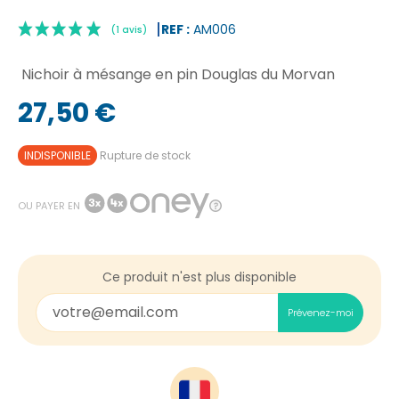
REF :
AM006
Nichoir à mésange en pin Douglas du Morvan
27,50 €
INDISPONIBLE
Rupture de stock
|
(1 avis)
OU PAYER EN
Ce produit n'est plus disponible
Prévenez-moi