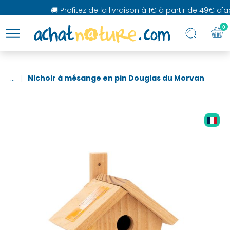
🚚 Profitez de la livraison à 1€ à partir de 49€ d'ach
0
...
Nichoir à mésange en pin Douglas du Morvan