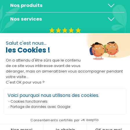
Nos produits
Nos services
4,3/5
Salut c'est nous...
les Cookies !
On a attendu d'être sûrs que le contenu
de ce site vous intéresse avant de vous
déranger, mais on aimerait bien vous accompagner pendant
Basé sur 10465 avis
votre visite...
C'est OK pour vous ?
Voici pourquoi nous utilisons des cookies.
Cookies fonctionnels
Partage de données avec Google
Ajouter au panier
Consentements certifiés par
Marchand approuvé par la Société des Avis Garantis,
cliquez ici pour vérifier
.