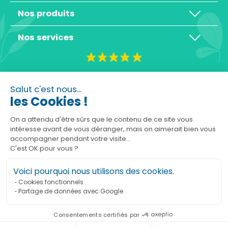
Nos produits
Nos services
4,3/5
Salut c'est nous...
les Cookies !
On a attendu d'être sûrs que le contenu
de ce site vous intéresse avant de vous
déranger, mais on aimerait bien vous accompagner pendant
Basé sur 10465 avis
votre visite...
C'est OK pour vous ?
Voici pourquoi nous utilisons des cookies.
Cookies fonctionnels
Partage de données avec Google
Ajouter au panier
Consentements certifiés par
Marchand approuvé par la Société des Avis Garantis,
cliquez ici pour vérifier
.