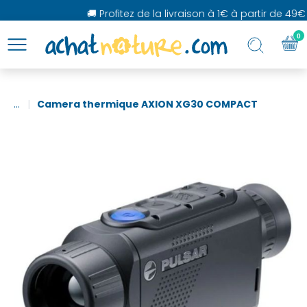
🚚 Profitez de la livraison à 1€ à partir de 49€ d
0
...
Camera thermique AXION XG30 COMPACT