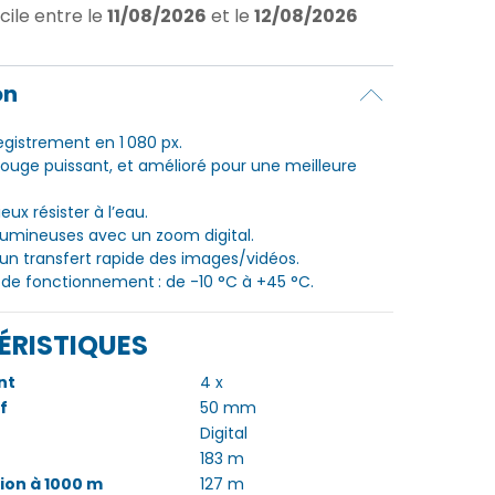
cile
entre le
11/08/2026
et le
12/08/2026
on
egistrement en 1 080 px.
arouge puissant, et amélioré pour une meilleure
ux résister à l’eau.
lumineuses avec un zoom digital.
r un transfert rapide des images/vidéos.
de fonctionnement : de -10 °C à +45 °C.
ÉRISTIQUES
nt
4 x
f
50 mm
Digital
183 m
ion à 1000 m
127 m