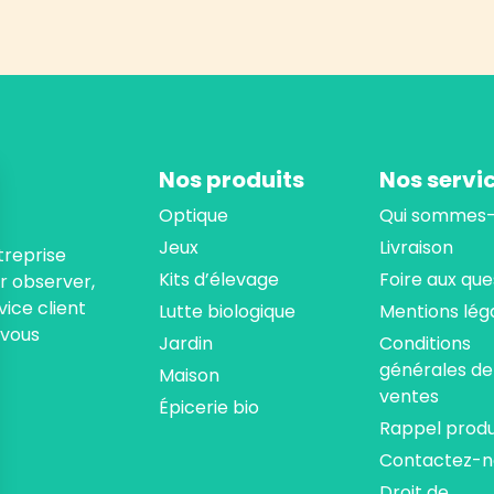
Nos produits
Nos servi
Optique
Qui sommes-
Jeux
Livraison
treprise
Kits d’élevage
Foire aux que
ur observer,
ice client
Lutte biologique
Mentions lég
 vous
Jardin
Conditions
générales de
Maison
ventes
Épicerie bio
Rappel produ
Contactez-n
Droit de