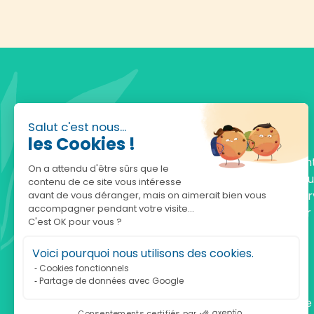
Salut c'est nous...
les Cookies !
Fondée en 2010, achatnature.com est une en
On a attendu d'être sûrs que le
française qui réunit plus de 5000 produits po
contenu de ce site vous intéresse
comprendre et protéger la nature. Notre serv
avant de vous déranger, mais on aimerait bien vous
accompagner pendant votre visite...
est à votre écoute, du lundi au vendredi, pour
C'est OK pour vous ?
accompagner.
Voici pourquoi nous utilisons des cookies.
Notre adresse :
Cookies fonctionnels
Partage de données avec Google
achatnature.com (Ethik & Nature)
160 rue Pierre Fallion - 69140 Rillieux-La-Pape
Consentements certifiés par