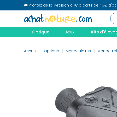
🚚 Profitez de la livraison à 1€ à partir de 49€ d'a
Optique
Jeux
Kits d'éleva
Accueil
Optique
Monoculaires
Monoculai