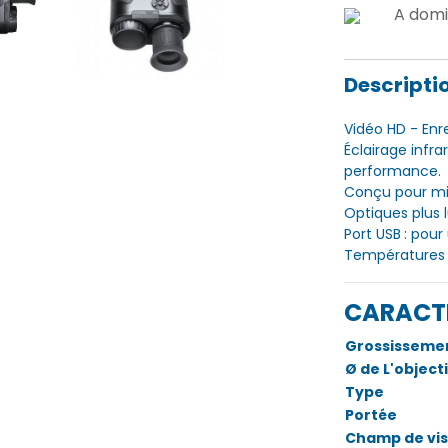
A domi
Descripti
Vidéo HD - Enr
Éclairage infr
performance.
Conçu pour mie
Optiques plus 
Port USB : pou
Températures 
CARACT
Grossisseme
Ø de L'objecti
Type
Portée
Champ de vis