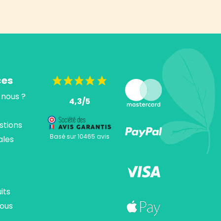
ces
nous ?
4,3/5
stions
Basé sur 10465 avis
ales
its
ous