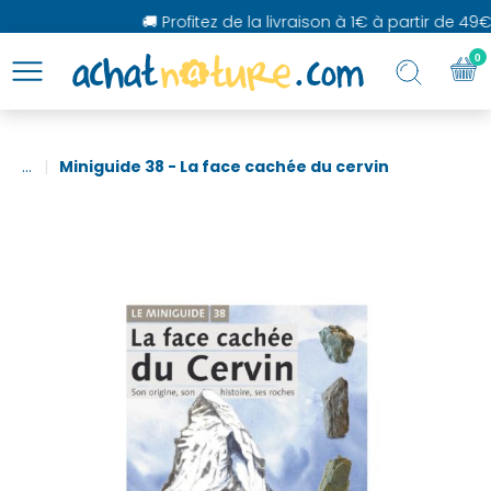
🚚 Profitez de la livraison à 1€ à partir de 49€ 
0
...
Miniguide 38 - La face cachée du cervin