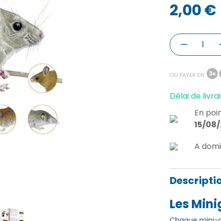
2,00 €
OU PAYER EN
Délai de livrai
En poin
15/08
A domi
Descripti
Les Min
Chaque mini-g