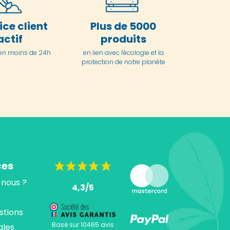
ice client
Plus de 5000
actif
produits
en moins de 24h
en lien avec l'écologie et la
protection de notre planète
ces
nous ?
4,3/5
stions
Basé sur 10465 avis
ales