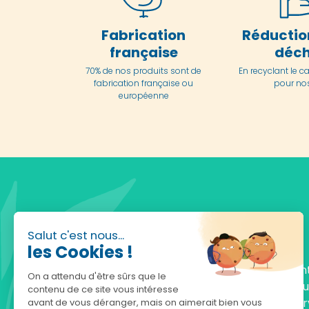
Fabrication
Réductio
française
déch
70% de nos produits sont de
En
recyclant le c
fabrication française ou
pour nos
européenne
Salut c'est nous...
les Cookies !
Fondée en 2010, achatnature.com est une en
On a attendu d'être sûrs que le
française qui réunit plus de 5000 produits po
contenu de ce site vous intéresse
comprendre et protéger la nature. Notre serv
avant de vous déranger, mais on aimerait bien vous