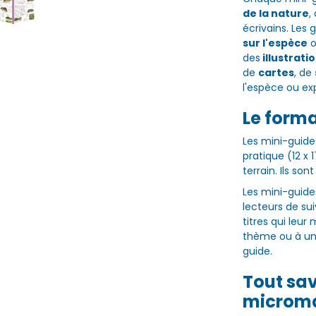
de la nature
,
écrivains. Les
sur l'espèce
o
des
illustrati
de
cartes
, de
l'espèce ou ex
Le forma
Les mini-guide
pratique (12 x 
terrain. Ils son
Les mini-guid
lecteurs de sui
titres qui le
thème ou à un
guide.
Tout sav
microm