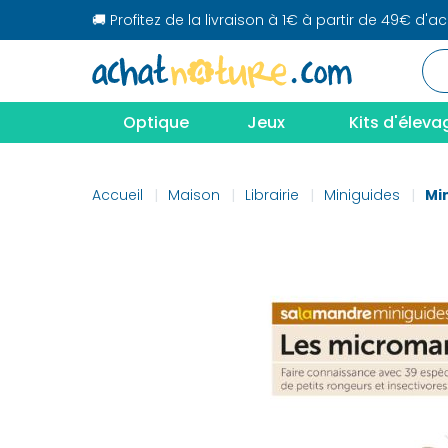
🚚 Profitez de la livraison à 1€ à partir de 49€ d'a
Optique
Jeux
Kits d'éleva
Accueil
Maison
Librairie
Miniguides
Mi