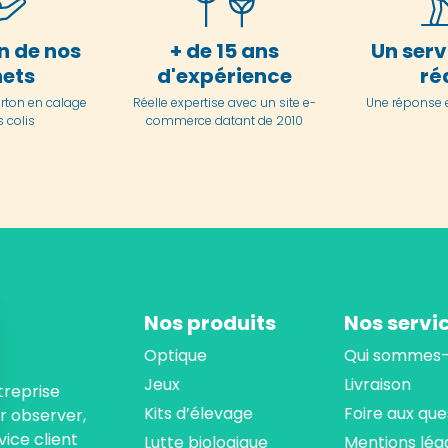
n de nos
+ de 15 ans
Un serv
ets
d'expérience
ré
arton en
calage
Réelle expertise avec un site e-
Une réponse 
 colis
commerce datant de 2010
Nos produits
Nos servi
Optique
Qui sommes-
Jeux
Livraison
treprise
Kits d’élevage
Foire aux que
ur observer,
ice client
Lutte biologique
Mentions lég