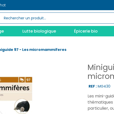
chat
ge
Lutte biologique
Épicerie bio
niguide 97 - Les micromammiferes
Minigu
micro
REF :
MG430
Les mini-guid
thématiques 
particulier, o