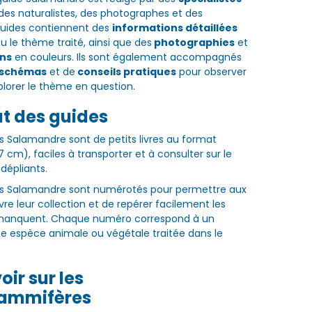
 des naturalistes, des photographes et des
 guides contiennent des
informations détaillées
u le thème traité, ainsi que des
photographies
et
ons
en couleurs. Ils sont également accompagnés
schémas
et de
conseils pratiques
pour observer
plorer le thème en question.
t des guides
s Salamandre sont de petits livres au format
17 cm), faciles à transporter et à consulter sur le
t dépliants.
es Salamandre sont numérotés pour permettre aux
vre leur collection et de repérer facilement les
ur manquent. Chaque numéro correspond à un
e espèce animale ou végétale traitée dans le
oir sur les
ammifères