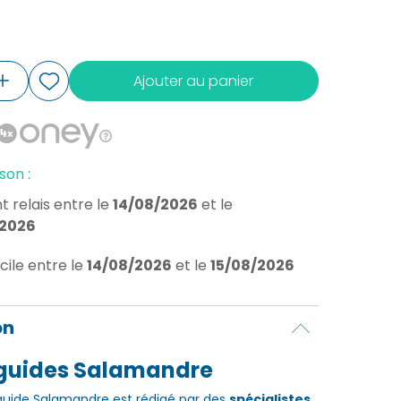
Ajouter au panier
son :
t relais
entre le
14/08/2026
et le
/2026
cile
entre le
14/08/2026
et le
15/08/2026
on
iguides Salamandre
uide Salamandre est rédigé par des
spécialistes