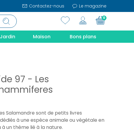
Contactez-nous
Le magazine
0
Jardin
Maison
Bons plans
ide 97 - Les
mammiferes
es Salamandre sont de petits livres
dédiés à une espèce animale ou végétale en
u à un thème lié à la nature.