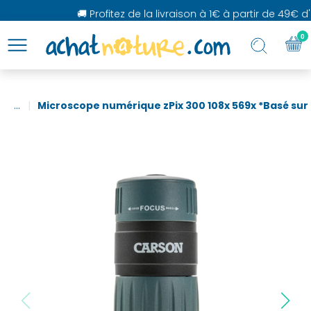
🚚 Profitez de la livraison à 1€ à partir de 49€ d'
0
...
Microscope numérique zPix 300 108x 569x *Basé sur