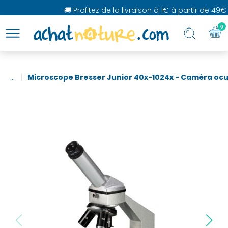
🚚 Profitez de la livraison à 1€ à partir de 49€ d
0
...
Microscope Bresser Junior 40x-1024x - Caméra ocu