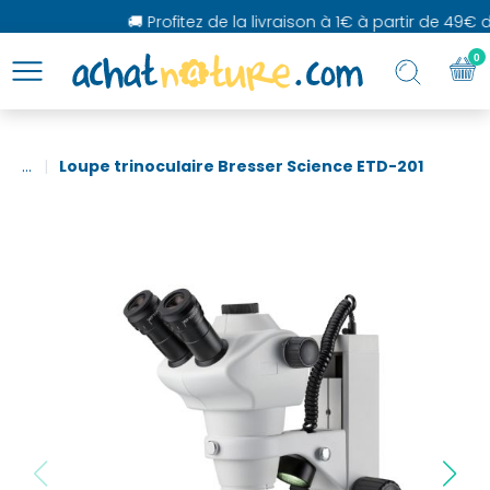
🚚 Profitez de la livraison à 1€ à partir de 49€ d'
0
...
Loupe trinoculaire Bresser Science ETD-201