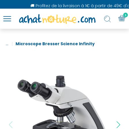
🚚 Profitez de la livraison à 1€ à partir de 49€ d'ac
3
...
Microscope Bresser Science Infinity