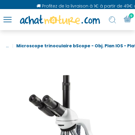
🚚 Profitez de la livraison à 1€ à partir de 49€ d
0
...
Microscope trinoculaire bScope - Obj. Plan IOS - Pla