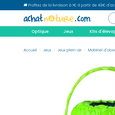
🚚 Profitez de la livraison à 1€ à partir de 49€ d'a
Optique
Jeux
Kits d'éleva
Accueil
Jeux
Jeux plein-air
Matériel d'obs