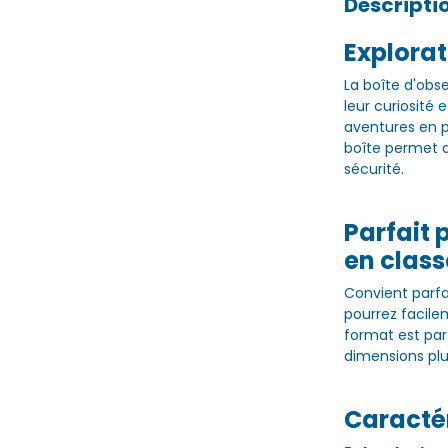
Descripti
Explorat
La boîte d'obse
leur curiosité 
aventures en pl
boîte permet a
sécurité.
Parfait 
en class
Convient parf
pourrez facile
format est par
dimensions pl
Caractér