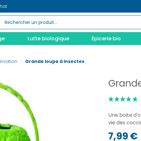
chat
ge
Lutte biologique
Épicerie bio
ervation
Grande loupe à insectes
Grande
Une boite d'o
vie des cocci
7,99 €