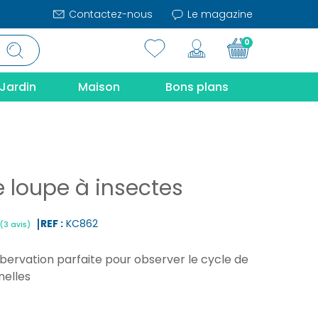
Contactez-nous
Le magazine
0
Jardin
Maison
Bons plans
 loupe à insectes
REF :
KC862
bervation parfaite pour observer le cycle de
|
(3 avis)
nelles