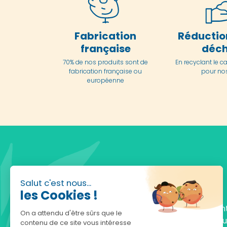
Fabrication
Réductio
française
déch
70% de nos produits sont de
En
recyclant le c
fabrication française ou
pour nos
européenne
Salut c'est nous...
les Cookies !
Fondée en 2010, achatnature.com est une en
On a attendu d'être sûrs que le
française qui réunit plus de 5000 produits po
contenu de ce site vous intéresse