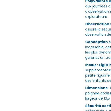
Polyvalente e
aux journées à
d'observation 
explorateurs.
Observation 
assure la sécu
observation dét
Conception r
incassable, ce
les plus dynam
garantit un tra
Inclus : Figur
supplémentaire
petite figurine
des enfants av
Dimensions
:
poignée abaiss
largeur de 10,5
Sécurité cert
enfants de 4 a