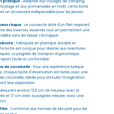
t pratique
: Adaptée aux voyages de camping,
 la plage et aux promenades en forêt, cette boîte
est un accessoire indispensable pour les jeunes
sans risque
: Le couvercle doté d'un filet respirant
rité des insectes observés tout en permettant une
aillée sans les laisser s'échapper.
obuste
: Fabriquée en plastique durable et
tte boîte est conçue pour résister aux aventures
iques. La poignée de transport ergonomique
nsport facile et confortable.
ine de coccinelle
: Pour une expérience ludique
, chaque boîte d'observation est livrée avec une
 de coccinelle, idéale pour stimuler l'imagination
ant leur exploration.
 Mesurant environ 12,5 cm de hauteur avec la
ée et 17 cm avec la poignée relevée, avec une
 cm.
ifiée
: Conforme aux normes de sécurité pour les
ns et plus.