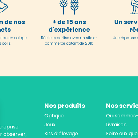
n de nos
+ de 15 ans
Un serv
ets
d'expérience
ré
arton en
calage
Réelle expertise avec un site e-
Une réponse 
 colis
commerce datant de 2010
Nos produits
Nos servi
Optique
Qui sommes-
Jeux
Livraison
treprise
Kits d’élevage
Foire aux que
ur observer,