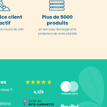
ice client
Plus de 5000
actif
produits
en moins de 24h
en lien avec l'écologie et la
protection de notre planète
ces
nous ?
4,3/5
stions