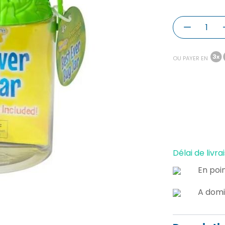
OU PAYER EN
Délai de livrai
En poin
A domi