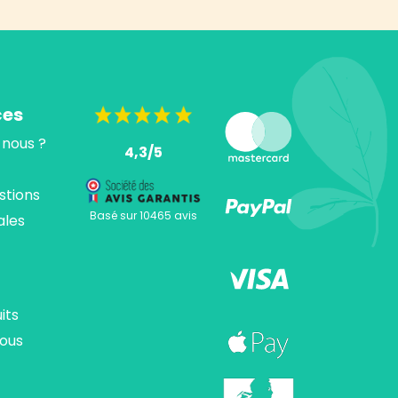
ces
nous ?
4,3/5
stions
Basé sur 10465 avis
ales
its
ous