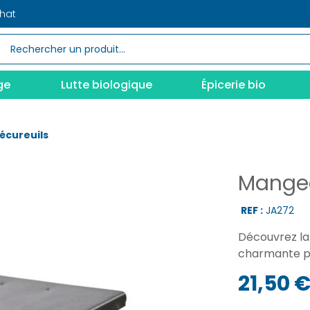
chat
ge
Lutte biologique
Épicerie bio
écureuils
Mangeo
REF :
JA272
Découvrez la 
charmante po
21,50 