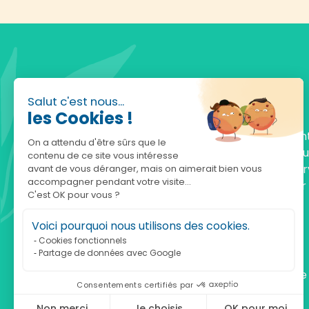
Salut c'est nous...
les Cookies !
Fondée en 2010, achatnature.com est une en
On a attendu d'être sûrs que le
française qui réunit plus de 5000 produits po
contenu de ce site vous intéresse
comprendre et protéger la nature. Notre serv
avant de vous déranger, mais on aimerait bien vous
accompagner pendant votre visite...
est à votre écoute, du lundi au vendredi, pour
C'est OK pour vous ?
accompagner.
Voici pourquoi nous utilisons des cookies.
Notre adresse :
Cookies fonctionnels
Partage de données avec Google
achatnature.com (Ethik & Nature)
160 rue Pierre Fallion - 69140 Rillieux-La-Pape
Consentements certifiés par
Non merci
Je choisis
OK pour moi