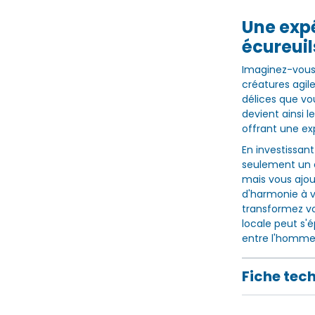
Une expé
écureuil
Imaginez-vous 
créatures agil
délices que vou
devient ainsi 
offrant une ex
En investissan
seulement un 
mais vous ajo
d'harmonie à vo
transformez vo
locale peut s'é
entre l'homme 
Fiche tec