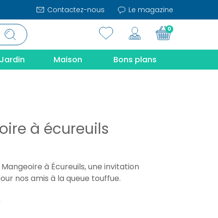
Contactez-nous
Le magazine
0
Jardin
Maison
Bons plans
ire à écureuils
Mangeoire à Écureuils, une invitation
ur nos amis à la queue touffue.
€