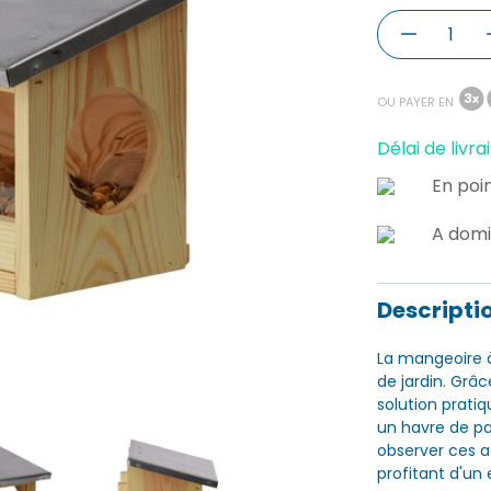
OU PAYER EN
Délai de livrai
En poin
A domi
Descripti
La mangeoire à
de jardin. Grâc
solution pratiq
un havre de pa
observer ces a
profitant d'un