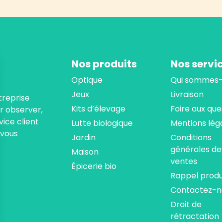
Nos produits
Nos servi
Optique
Qui sommes-
Jeux
Livraison
treprise
Kits d’élevage
Foire aux que
ur observer,
ice client
Lutte biologique
Mentions lég
 vous
Jardin
Conditions
générales de
Maison
ventes
Épicerie bio
Rappel produ
Contactez-n
Droit de
rétractation