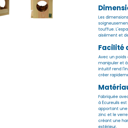
Dimensi
Les dimensions 
soigneusement 
touffue. L'esp
aisément et de 
Facilité 
Avec un poids 
manipuler et à
intuitif rend l
créer rapideme
Matériau
Fabriquée avec
à Écureuils es
apportant une t
zinc et le verr
créant une ha
extérieur.