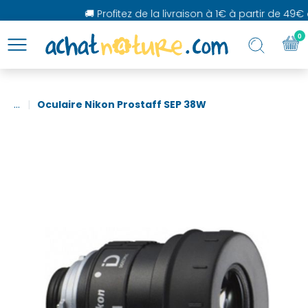
🚚 Profitez de la livraison à 1€ à partir de 49€ d
0
...
Oculaire Nikon Prostaff SEP 38W