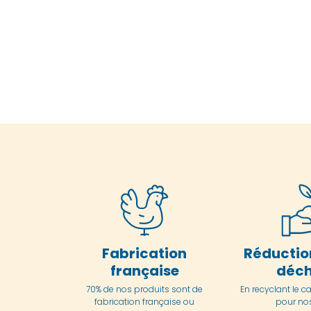
Fabrication
Réductio
française
déch
70% de nos produits sont de
En
recyclant le c
fabrication française ou
pour nos