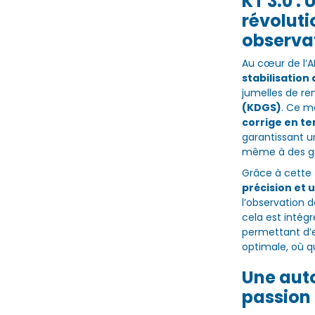
KT 3.0 : 
révoluti
observa
Au cœur de l’A
stabilisation
jumelles de re
(KDGS)
. Ce m
corrige en t
garantissant 
même à des gr
Grâce à cette 
précision et 
l’observation 
cela est intég
permettant d’e
optimale, où q
Une aut
passion