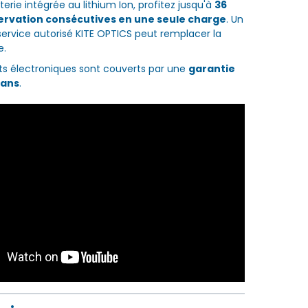
erie intégrée au lithium Ion, profitez jusqu'à
36
ervation consécutives en une seule charge
. Un
service autorisé KITE OPTICS peut remplacer la
e.
s électroniques sont couverts par une
garantie
 ans
.