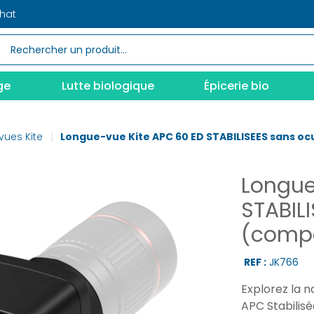
chat
ge
Lutte biologique
Épicerie bio
ues Kite
Longue-vue Kite APC 60 ED STABILISEES sans oc
Longue
STABIL
(compa
REF :
JK766
Explorez la 
APC Stabilisé