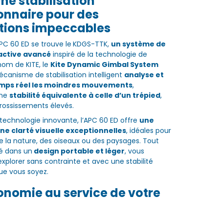
Une stabilisation
onnaire pour des
tions impeccables
PC 60 ED se trouve le
KDGS-TTK,
un système de
 active avancé
inspiré de la technologie de
nom de KITE, le
Kite Dynamic Gimbal System
écanisme de stabilisation intelligent
analyse et
emps réel les moindres mouvements
,
une
stabilité équivalente à celle d’un trépied
,
ossissements élevés.
technologie innovante, l’APC 60 ED offre
une
une clarté visuelle exceptionnelles
, idéales pour
de la nature, des oiseaux ou des paysages. Tout
ré dans un
design portable et léger
, vous
xplorer sans contrainte et avec une stabilité
ue vous soyez.
onomie au service de votre