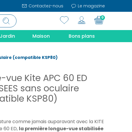
Contactez-nous
Le magazine
0
Jardin
Maison
Bons plans
ulaire (compatible KSP80)
-vue Kite APC 60 ED
ISEES sans oculaire
tible KSP80)
nature comme jamais auparavant avec la KITE
e 60 ED,
la première longue-vue stabilisée