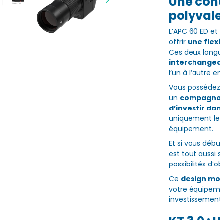
Une con
polyvale
L’APC 60 ED et
offrir
une flex
Ces deux lon
interchange
l’un à l’autre 
Vous possédez 
un
compagnon
d’investir da
uniquement le 
équipement.
Et si vous débu
est tout aussi 
possibilités d’
Ce
design mo
votre équipem
investissement