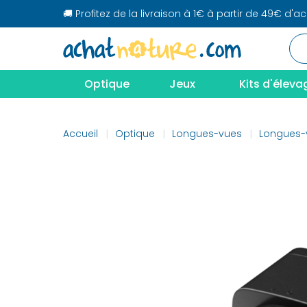
🚚 Profitez de la livraison à 1€ à partir de 49€ d'a
Optique
Jeux
Kits d'éleva
Accueil
Optique
Longues-vues
Longues-v