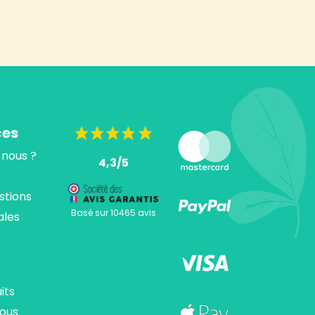
ces
nous ?
4,3/5
stions
Basé sur 10465 avis
ales
its
ous