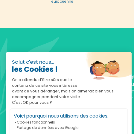
européenne
Salut c'est nous...
les Cookies !
Fondée en 2010, achatnature.com est une en
On a attendu d'être sûrs que le
française qui réunit plus de 5000 produits po
contenu de ce site vous intéresse
comprendre et protéger la nature. Notre serv
avant de vous déranger, mais on aimerait bien vous
accompagner pendant votre visite...
est à votre écoute, du lundi au vendredi, pour
C'est OK pour vous ?
accompagner.
Voici pourquoi nous utilisons des cookies.
Notre adresse :
Cookies fonctionnels
Partage de données avec Google
achatnature.com (Ethik & Nature)