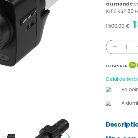
au monde
c
KITE KSP 80 
1
1 500,00 €
OU PAYER EN
Délai de livrai
En poin
A domi
Descripti