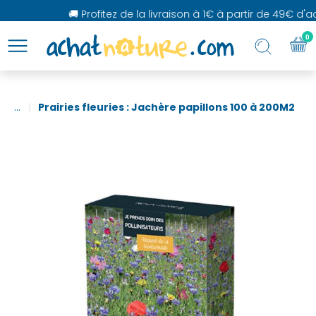
🚚 Profitez de la livraison à 1€ à partir de 49€ d'ach
0
...
Prairies fleuries : Jachère papillons 100 à 200M2