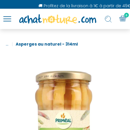
🚚 Profitez de la livraison à 1€ à partir de 49€
0
...
Asperges au naturel - 314ml