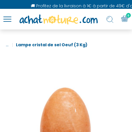
🚚 Profitez de la livraison à 1€ à partir de 49€ d'ac
0
...
Lampe cristal de sel Oeuf (3 Kg)