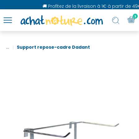
🚚 Profitez de la livraison à 1€ à partir de 49
3
...
Support repose-cadre Dadant