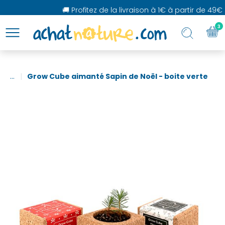
🚚 Profitez de la livraison à 1€ à partir de 49€ 
3
...
Grow Cube aimanté Sapin de Noël - boite verte