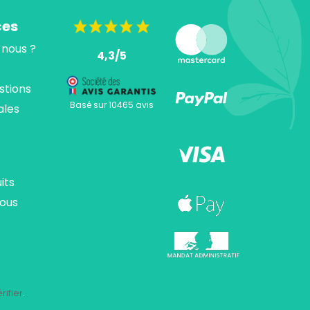
ces
nous ?
4,3/5
stions
Basé sur 10465 avis
ales
its
ous
ions. Personnalisez vos préférences pour contrôler la manière dont vos
rifier
.