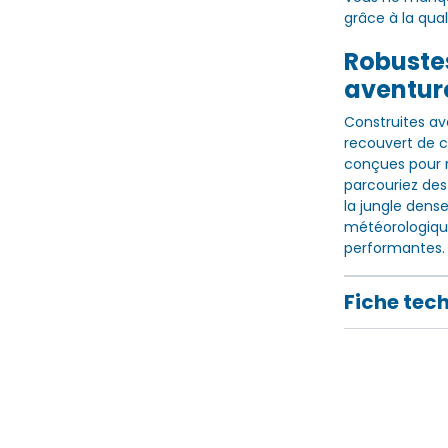
grâce à la qual
Robustes
aventure
Construites av
recouvert de c
conçues pour ré
parcouriez des
la jungle dens
météorologique
performantes.
Fiche tec