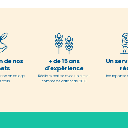
n de nos
+ de 15 ans
Un serv
ets
d'expérience
ré
arton en
calage
Réelle expertise avec un site e-
Une réponse 
 colis
commerce datant de 2010