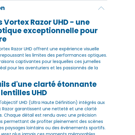
on
 Vortex Razor UHD - une
ptique exceptionnelle pour
re
ortex Razor UHD offrent une expérience visuelle
repoussant les limites des performances optiques.
raisons captivantes pour lesquelles ces jumelles
déal pour les aventuriers et les passionnés de la
ils d'une clarté étonnante
 lentilles UHD
'objectif UHD (Ultra Haute Définition) intégrés aux
x Razor garantissent une netteté et une clarté
s. Chaque détail est rendu avec une précision
us permettant de profiter pleinement des scènes
des paysages lointains ou des événements sportifs.
uerez plus jamais ces moments mémorables