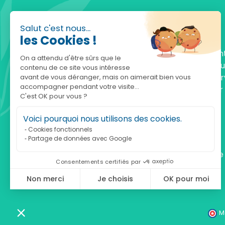
Salut c'est nous...
les Cookies !
Fondée en 2010, achatnature.com est une en
On a attendu d'être sûrs que le
française qui réunit plus de 5000 produits po
contenu de ce site vous intéresse
comprendre et protéger la nature. Notre serv
avant de vous déranger, mais on aimerait bien vous
accompagner pendant votre visite...
est à votre écoute, du lundi au vendredi, pour
C'est OK pour vous ?
accompagner.
Voici pourquoi nous utilisons des cookies.
Notre adresse :
Cookies fonctionnels
Partage de données avec Google
achatnature.com (Ethik & Nature)
160 rue Pierre Fallion - 69140 Rillieux-La-Pape
Consentements certifiés par
Non merci
Je choisis
OK pour moi
Axeptio consent
Plateforme de Gestion du Consentement : Personnalisez vos Optio
Notre plateforme vous permet d'adapter et de gérer vos paramètres 
M