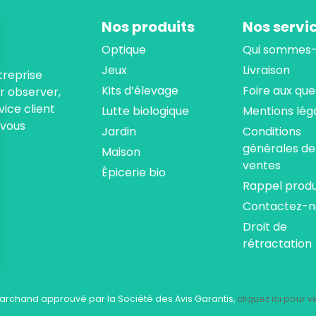
Nos produits
Nos servi
Optique
Qui sommes-
Jeux
Livraison
treprise
Kits d’élevage
Foire aux que
ur observer,
ice client
Lutte biologique
Mentions lég
 vous
Jardin
Conditions
générales de
Maison
ventes
Épicerie bio
Rappel produ
Contactez-n
Droit de
rétractation
ns
de confidentialité, en garantissant la conformité avec les réglementat
archand approuvé par la Société des Avis Garantis,
cliquez ici pour vé