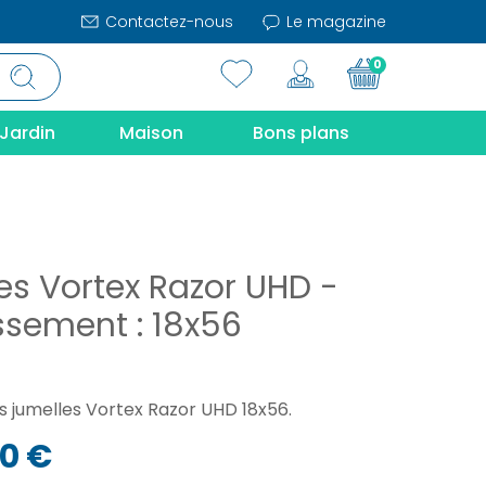
Contactez-nous
Le magazine
0
Jardin
Maison
Bons plans
es Vortex Razor UHD -
ssement : 18x56
s jumelles Vortex Razor UHD 18x56.
00 €