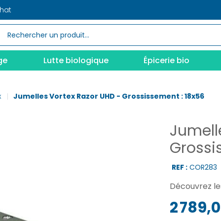
chat
ge
Lutte biologique
Épicerie bio
x
Jumelles Vortex Razor UHD - Grossissement : 18x56
Jumell
Grossi
REF :
COR283
Découvrez le
2 789,