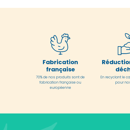
Fabrication
Réductio
française
déch
70% de nos produits sont de
En
recyclant le c
fabrication française ou
pour nos
européenne