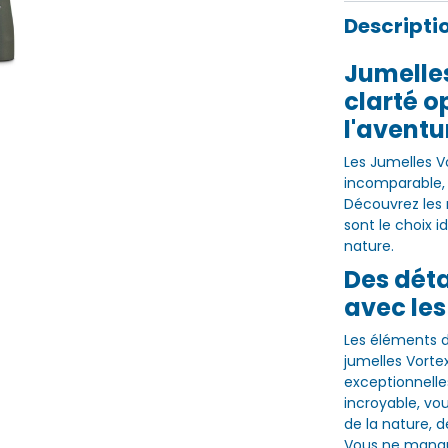
Descripti
Jumelles
clarté o
l'aventu
Les Jumelles V
incomparable, 
Découvrez les 
sont le choix i
nature.
Des déta
avec les
Les éléments d
jumelles Vorte
exceptionnelle
incroyable, vo
de la nature, 
Vous ne manq