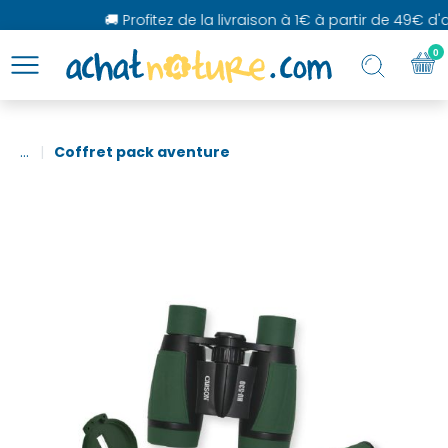
🚚 Profitez de la livraison à 1€ à partir de 49€ d'ac
0
...
Coffret pack aventure