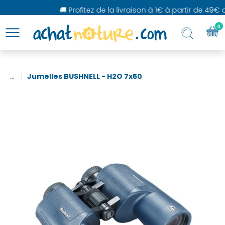
🚚 Profitez de la livraison à 1€ à partir de 49€ d'
0
...
Jumelles BUSHNELL - H2O 7x50