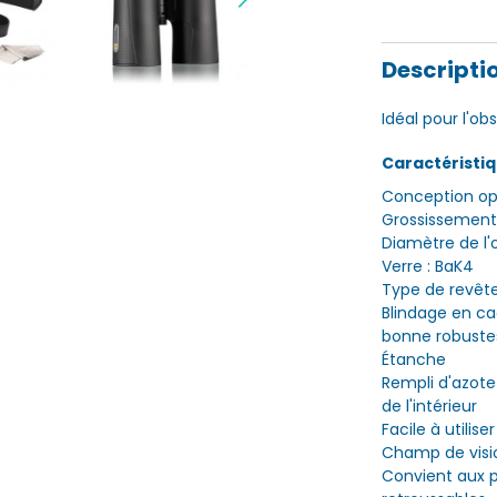
Descripti
Idéal pour l'ob
Caractéristi
Conception opt
Grossissement 
Diamètre de l'
Verre : BaK4
Type de revêt
Blindage en c
bonne robuste
Étanche
Rempli d'azote 
de l'intérieur
Facile à utilis
Champ de visio
Convient aux p