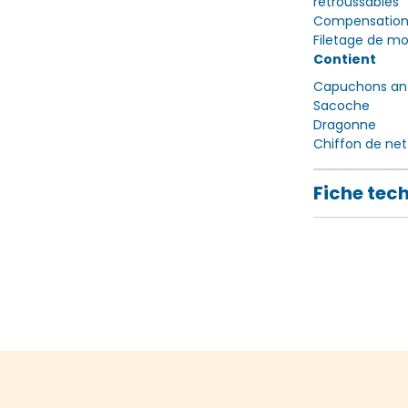
retroussables
Compensation d
Filetage de mo
Contient
Capuchons ant
Sacoche
Dragonne
Chiffon de ne
Fiche tec