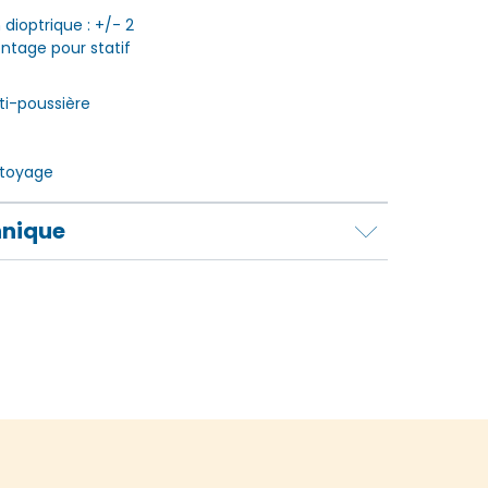
ioptrique : +/- 2
ntage pour statif
i-poussière
ttoyage
hnique