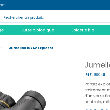
chat
ge
Lutte biologique
Épicerie bio
er
Jumelles 10x42 Explorer
Jumell
REF :
BR049
Partez explo
traitement m
d'un verre Ba
centrale, mêm