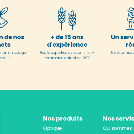
n de nos
+ de 15 ans
Un serv
ets
d'expérience
ré
arton en
calage
Réelle expertise avec un site e-
Une réponse 
 colis
commerce datant de 2010
Nos produits
Nos servi
Optique
Qui sommes-