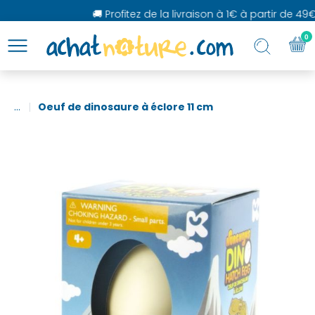
🚚 Profitez de la livraison à 1€ à partir de 49€ 
0
...
Oeuf de dinosaure à éclore 11 cm