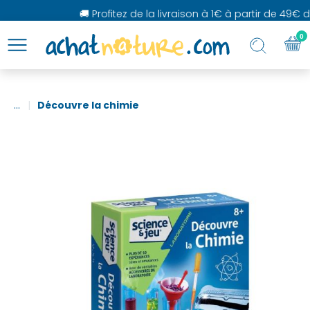
🚚 Profitez de la livraison à 1€ à partir de 49€ d'
0
...
Découvre la chimie