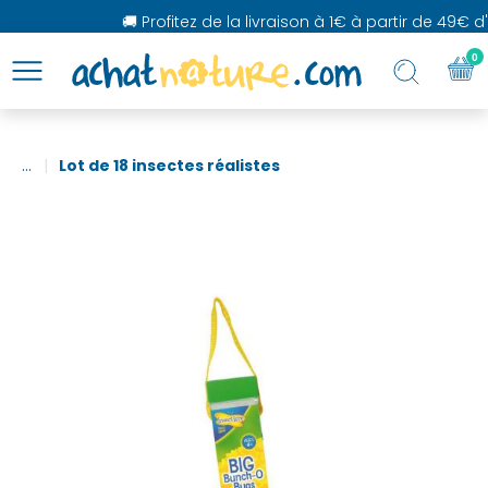
🚚 Profitez de la livraison à 1€ à partir de 49€ d'a
0
...
Lot de 18 insectes réalistes