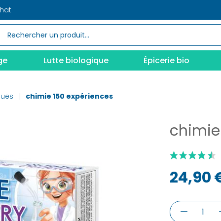
chat
ge
Lutte biologique
Épicerie bio
ques
chimie 150 expériences
chimie
24,90 