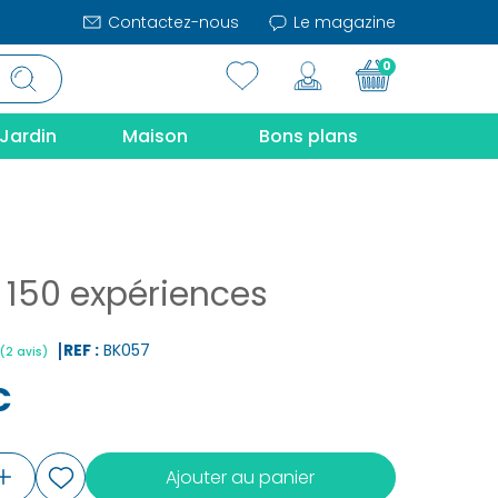
Contactez-nous
Le magazine
0
Jardin
Maison
Bons plans
 150 expériences
REF :
BK057
€
|
(2 avis)
Ajouter au panier