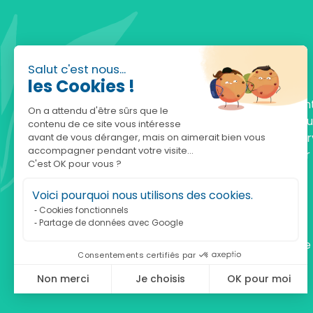
Salut c'est nous...
les Cookies !
Fondée en 2010, achatnature.com est une en
On a attendu d'être sûrs que le
française qui réunit plus de 5000 produits po
contenu de ce site vous intéresse
comprendre et protéger la nature. Notre serv
avant de vous déranger, mais on aimerait bien vous
accompagner pendant votre visite...
est à votre écoute, du lundi au vendredi, pour
C'est OK pour vous ?
accompagner.
Voici pourquoi nous utilisons des cookies.
Notre adresse :
Cookies fonctionnels
Partage de données avec Google
achatnature.com (Ethik & Nature)
160 rue Pierre Fallion - 69140 Rillieux-La-Pape
Consentements certifiés par
Non merci
Je choisis
OK pour moi
Axeptio consent
Plateforme de Gestion du Consentement : Personnalisez vos Optio