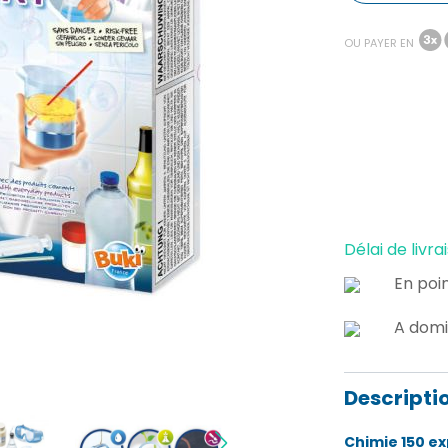
OU PAYER EN
Délai de livrai
En poin
A domi
Descripti
Chimie 150 e