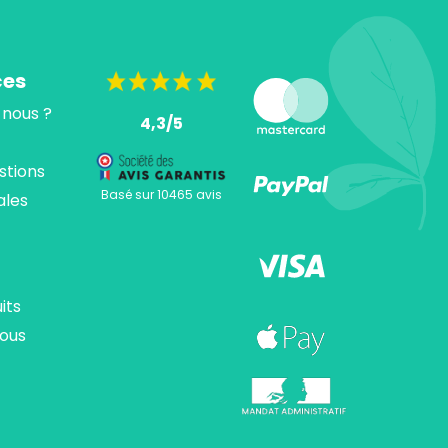
ces
nous ?
4,3/5
stions
Basé sur 10465 avis
ales
its
ous