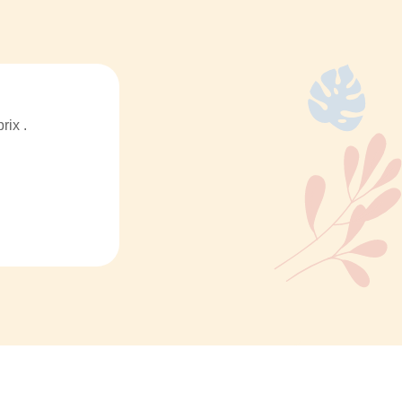
rix .