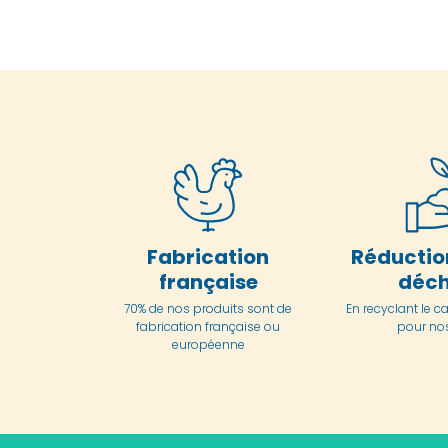
Fabrication
Réductio
française
déch
70% de nos produits sont de
En
recyclant le c
fabrication française ou
pour nos
européenne