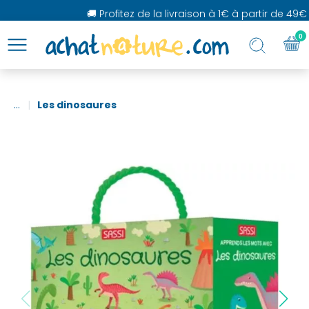
🚚 Profitez de la livraison à 1€ à partir de 49€ d
0
...
Les dinosaures