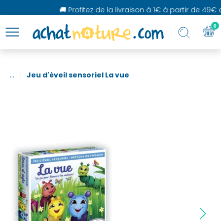
🚚 Profitez de la livraison à 1€ à partir de 49€ d
0
...
Jeu d'éveil sensoriel La vue