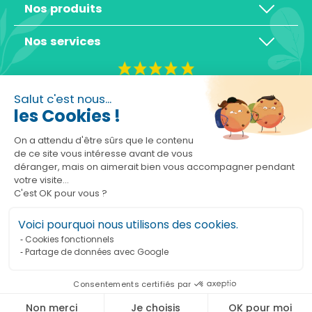
Nos produits
Nos services
4,3/5
Salut c'est nous...
les Cookies !
On a attendu d'être sûrs que le contenu
de ce site vous intéresse avant de vous
déranger, mais on aimerait bien vous accompagner pendant
Basé sur 10465 avis
votre visite...
C'est OK pour vous ?
Voici pourquoi nous utilisons des cookies.
Cookies fonctionnels
Partage de données avec Google
Ajouter au panier
Consentements certifiés par
Marchand approuvé par la Société des Avis Garantis,
cliquez ici pour vérifier
.
Non merci
Je choisis
OK pour moi