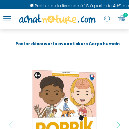
🚚 Profitez de la livraison à 1€ à partir de 49€ d'ac
0
...
Poster découverte avec stickers Corps humain