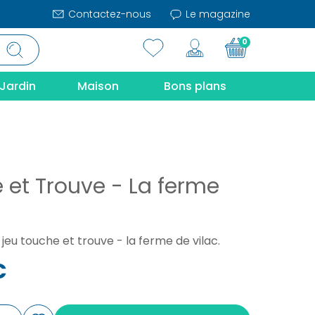
Contactez-nous
Le magazine
0
Jardin
Maison
Bons plans
 et Trouve - La ferme
jeu touche et trouve - la ferme de vilac.
€