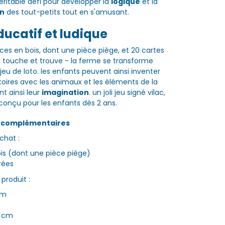
éritable défi pour développer la
logique
et la
on
des tout-petits tout en s'amusant.
ducatif et ludique
èces en bois, dont une pièce piège, et 20 cartes
jeu touche et trouve - la ferme se transforme
eu de loto. les enfants peuvent ainsi inventer
stoires avec les animaux et les éléments de la
t ainsi leur
imagination
. un joli jeu signé vilac,
onçu pour les enfants dès 2 ans.
s complémentaires
chat :
ois (dont une pièce piège)
trées
produit :
cm
7 cm