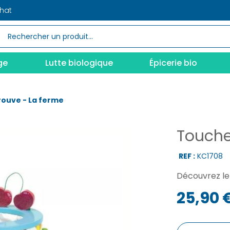
chat
ge
Lutte biologique
Épicerie bio
rouve - La ferme
Touche
REF :
KC1708
Découvrez le 
25,90 