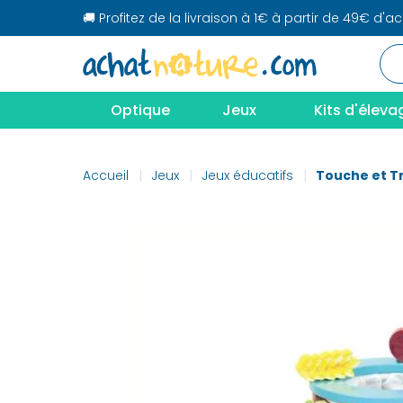
🚚 Profitez de la livraison à 1€ à partir de 49€ d'a
Optique
Jeux
Kits d'éleva
Accueil
Jeux
Jeux éducatifs
Touche et T