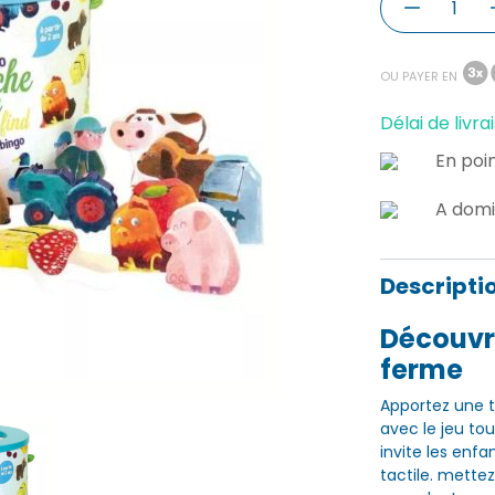
OU PAYER EN
Délai de livrai
En poin
A domi
Descripti
Découvre
ferme
Apportez une t
avec le jeu to
invite les enfa
tactile. mettez