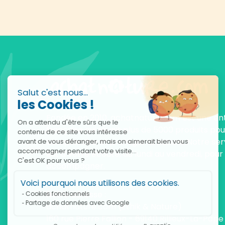
Salut c'est nous...
les Cookies !
Fondée en 2010, achatnature.com est une en
On a attendu d'être sûrs que le
française qui réunit plus de 5000 produits po
contenu de ce site vous intéresse
comprendre et protéger la nature. Notre serv
avant de vous déranger, mais on aimerait bien vous
accompagner pendant votre visite...
est à votre écoute, du lundi au vendredi, pour
C'est OK pour vous ?
accompagner.
Voici pourquoi nous utilisons des cookies.
Notre adresse :
Cookies fonctionnels
Partage de données avec Google
achatnature.com (Ethik & Nature)
160 rue Pierre Fallion - 69140 Rillieux-La-Pape