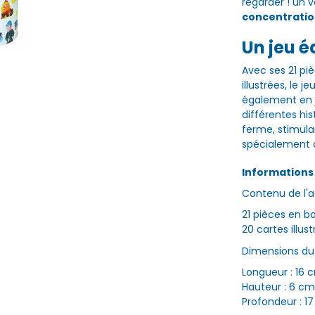
regarder ! un v
concentrati
Un jeu é
Avec ses 21 pi
illustrées, le 
également en j
différentes hi
ferme, stimulan
spécialement c
Information
Contenu de l'a
21 pièces en b
20 cartes illus
Dimensions du 
Longueur : 16 
Hauteur : 6 cm
Profondeur : 1