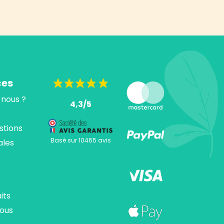
ces
nous ?
4,3/5
stions
Basé sur 10465 avis
ales
its
ous