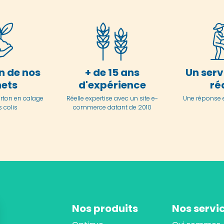
n de nos
+ de 15 ans
Un serv
ets
d'expérience
ré
arton en
calage
Réelle expertise avec un site e-
Une réponse 
 colis
commerce datant de 2010
Nos produits
Nos servi