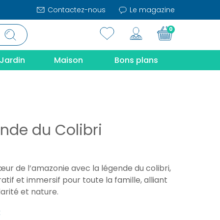
Contactez-nous
Le magazine
0
Jardin
Maison
Bons plans
nde du Colibri
ur de l’amazonie avec la légende du colibri,
tif et immersif pour toute la famille, alliant
darité et nature.
€