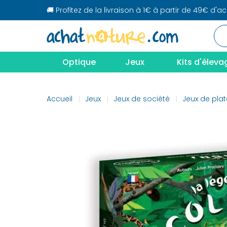
🚚 Profitez de la livraison à 1€ à partir de 49€ d'a
Optique
Jeux
Kits d'éleva
Accueil
Jeux
Jeux de société
Jeux de pla