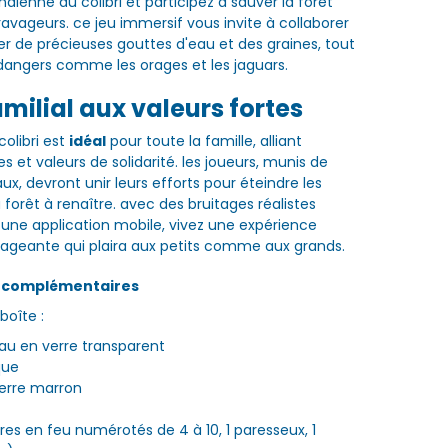
dienne du colibri et participez à sauver la forêt
ravageurs. ce jeu immersif vous invite à collaborer
er de précieuses gouttes d'eau et des graines, tout
 dangers comme les orages et les jaguars.
amilial aux valeurs fortes
olibri est
idéal
pour toute la famille, alliant
es et valeurs de solidarité. les joueurs, munis de
x, devront unir leurs efforts pour éteindre les
a forêt à renaître. avec des bruitages réalistes
a une application mobile, vivez une expérience
ageante qui plaira aux petits comme aux grands.
s complémentaires
boîte :
au en verre transparent
que
verre marron
rbres en feu numérotés de 4 à 10, 1 paresseux, 1