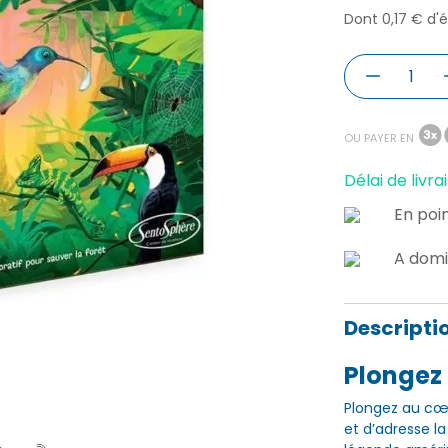
Dont 0,17 € d'
OU PAYER EN
Délai de livrai
En poin
A domi
Descripti
Plongez 
Plongez au cœu
et d’adresse la