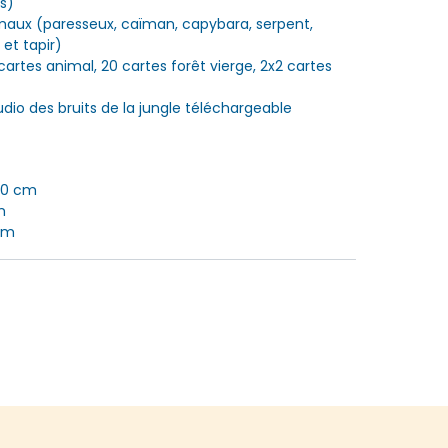
s)
maux (paresseux, caïman, capybara, serpent,
et tapir)
artes animal, 20 cartes forêt vierge, 2x2 cartes
udio des bruits de la jungle téléchargeable
 30 cm
m
 cm