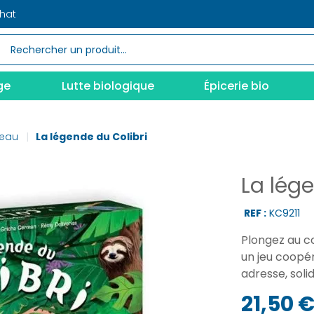
chat
ge
Lutte biologique
Épicerie bio
teau
La légende du Colibri
La lége
REF :
KC9211
Plongez au cœ
un jeu coopéra
adresse, soli
21,50 