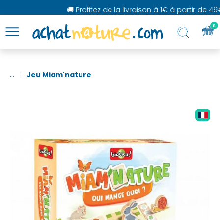
🚚 Profitez de la livraison à 1€ à partir de 49€
0
...
Jeu Miam'nature