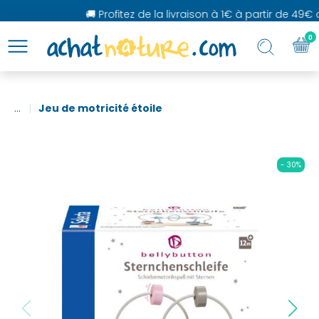
🚚 Profitez de la livraison à 1€ à partir de 49€ d
0
...
Jeu de motricité étoile
- 30%