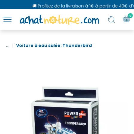
🚚 Profitez de la livraison à 1€ à partir de 49€ d'a
0
...
Voiture à eau salée: Thunderbird