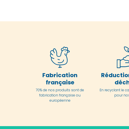
Fabrication
Réductio
française
déch
70% de nos produits sont de
En
recyclant le c
fabrication française ou
pour nos
européenne