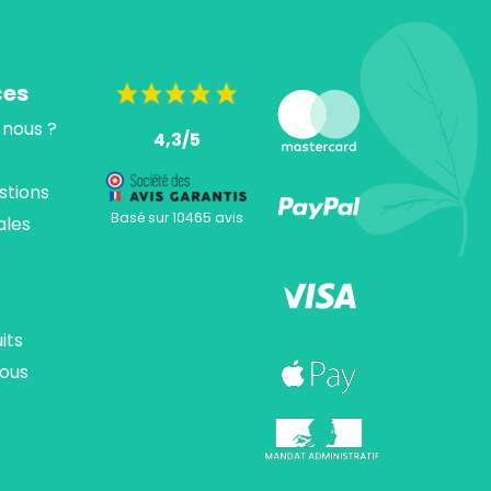
ces
nous ?
4,3/5
stions
Basé sur 10465 avis
ales
its
ous