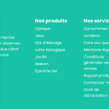
Nos produits
Nos servi
Optique
Qui sommes-
Jeux
Livraison
treprise
Kits d’élevage
Foire aux que
ur observer,
ice client
Lutte biologique
Mentions lég
 vous
Jardin
Conditions
générales de
Maison
ventes
Épicerie bio
Rappel produ
Contactez-n
Droit de
rétractation
ns