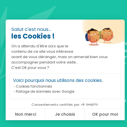
Salut c'est nous...
les Cookies !
Fondée en 2010, achatnature.com est une en
On a attendu d'être sûrs que le
française qui réunit plus de 5000 produits po
contenu de ce site vous intéresse
comprendre et protéger la nature. Notre serv
avant de vous déranger, mais on aimerait bien vous
accompagner pendant votre visite...
est à votre écoute, du lundi au vendredi, pour
C'est OK pour vous ?
accompagner.
Voici pourquoi nous utilisons des cookies.
Notre adresse :
Cookies fonctionnels
Partage de données avec Google
achatnature.com (Ethik & Nature)
160 rue Pierre Fallion - 69140 Rillieux-La-Pape
Consentements certifiés par
Non merci
Je choisis
OK pour moi
Axeptio consent
Plateforme de Gestion du Consentement : Personnalisez vos Optio