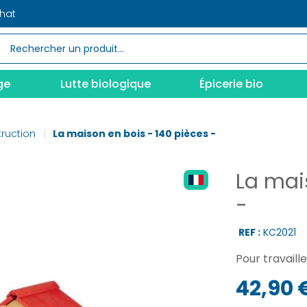
chat
ge
Lutte biologique
Épicerie bio
ruction
La maison en bois - 140 pièces -
La mai
-
REF :
KC2021
Pour travaille
42,90 