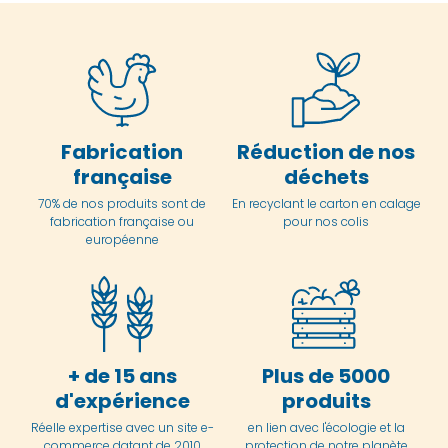
Fabrication
Réduction de nos
française
déchets
70% de nos produits sont de
En
recyclant le carton en
calage
fabrication française ou
pour nos colis
européenne
+ de 15 ans
Plus de 5000
d'expérience
produits
Réelle expertise avec un site e-
en lien avec l'écologie et la
commerce datant de 2010
protection de notre planète