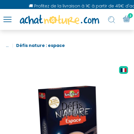
🚚 Profitez de la livraison à 1€ à partir de 49€ d'ach
3
...
Défis nature : espace