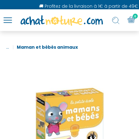
🚚 Profitez de la livraison à 1€ à partir de 49€ 
0
...
Maman et bébés animaux