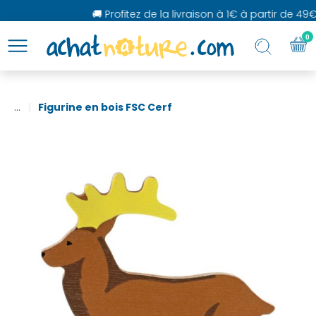
🚚 Profitez de la livraison à 1€ à partir de 49€
0
...
Figurine en bois FSC Cerf