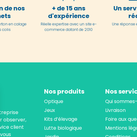
n de nos
+ de 15 ans
Un serv
ets
d'expérience
ré
arton en
calage
Réelle expertise avec un site e-
Une réponse 
 colis
commerce datant de 2010
Nos produits
Nos servi
Optique
Qui sommes-
Jeux
Livraison
treprise
Kits d’élevage
Foire aux que
ur observer,
ice client
Lutte biologique
Mentions lég
 vous
Jardin
Conditions