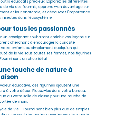
outils éducatifs précieux. Explorez les différentes
e de vie des fourmis, apprenez-en davantage sur
ment et leur anatomie, et découvrez l'importance
s insectes dans l'écosystème.
pour tous les passionnés
 un enseignant souhaitant enrichir vos leçons sur
parent cherchant à encourager la curiosité
e votre enfant, ou simplement quelqu'un qui
auté de la vie sous toutes ses formes, nos figurines
Fourmi sont un choix idéal.
une touche de nature à
aison
 valeur éducative, ces figurines ajoutent une
re à votre décor. Placez-les dans votre bureau,
èque ou votre salle de classe pour une touche de
portée de main.
Cycle de Vie - Fourmi sont bien plus que de simples
ection ; ce sont des portes ouvertes vers le monde