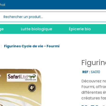
chat
ge
Lutte biologique
Épicerie bio
Figurines Cycle de vie - Fourmi
Figurin
REF :
SA010
Découvrez no
Fourmi, offra
différentes é
créatures fa