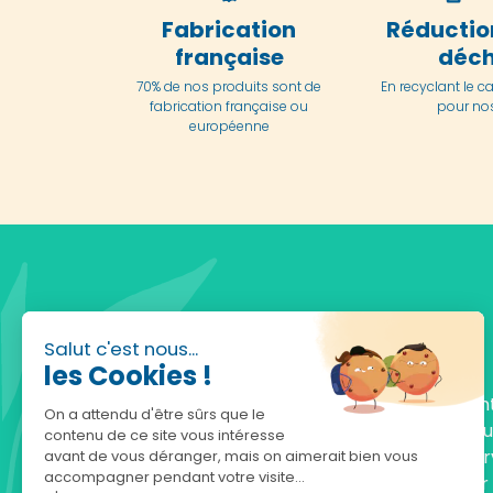
Fabrication
Réductio
française
déch
70% de nos produits sont de
En
recyclant le c
fabrication française ou
pour nos
européenne
Salut c'est nous...
les Cookies !
Fondée en 2010, achatnature.com est une en
On a attendu d'être sûrs que le
française qui réunit plus de 5000 produits po
contenu de ce site vous intéresse
comprendre et protéger la nature. Notre serv
avant de vous déranger, mais on aimerait bien vous
accompagner pendant votre visite...
est à votre écoute, du lundi au vendredi, pour