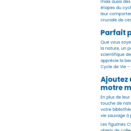
mais aussi des 
étapes du cycl
leur comporte
cruciale de ce
Parfait 
Que vous soyez
la nature, un 
scientifique d
apprécie la be
Cycle de Vie - 
Ajoutez 
motre m
En plus de leur
touche de natu
votre biblioth
vie sauvage à 
Les figurines 
objets de coll