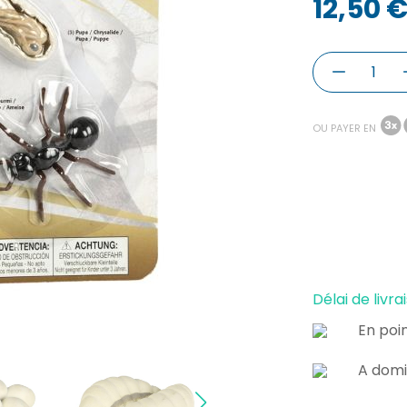
12,50 
OU PAYER EN
Délai de livrai
En poin
A domi