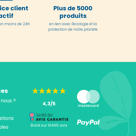
ice client
Plus de 5000
actif
produits
en moins de 24h
en lien avec l'écologie et la
protection de notre planète
ces
nous ?
4,3/5
stions
Basé sur 10465 avis
ales