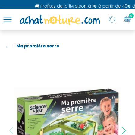
🚚 Profitez de la livraison à 1€ à partir de 49€ d'
0
...
Ma première serre