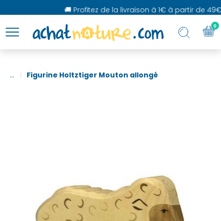
🚚 Profitez de la livraison à 1€ à partir de 49€
0
...
Figurine Holtztiger Mouton allongé