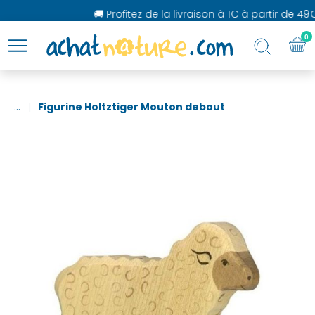
🚚 Profitez de la livraison à 1€ à partir de 49€
0
...
Figurine Holtztiger Mouton debout